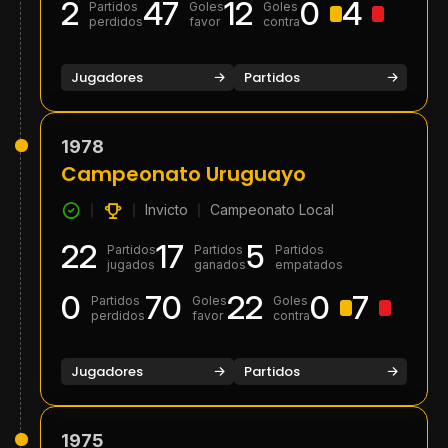
2
47
12
0
4
Partidos
Goles
Goles
perdidos
favor
contra
Jugadores
Partidos
1978
Campeonato Uruguayo
Invicto
Campeonato Local
22
17
5
Partidos
Partidos
Partidos
jugados
ganados
empatados
0
70
22
0
7
Partidos
Goles
Goles
perdidos
favor
contra
Jugadores
Partidos
1975