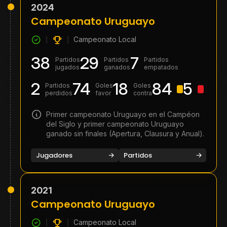
2024
Campeonato Uruguayo
Campeonato Local
38
29
7
Partidos
Partidos
Partidos
jugados
ganados
empatados
2
74
18
84
5
Partidos
Goles
Goles
perdidos
favor
contra
Primer campeonato Uruguayo en el Campéon
del Siglo y primer campeonato Uruguayo
ganado sin finales (Apertura, Clausura y Anual).
Jugadores
Partidos
2021
Campeonato Uruguayo
Campeonato Local