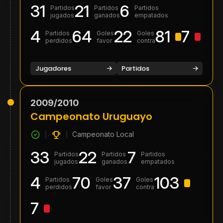
31
21
6
Partidos
Partidos
Partidos
jugados
ganados
empatados
4
64
22
81
7
Partidos
Goles
Goles
perdidos
favor
contra
Jugadores
Partidos
2009/2010
Campeonato Uruguayo
Campeonato Local
33
22
7
Partidos
Partidos
Partidos
jugados
ganados
empatados
4
70
37
103
Partidos
Goles
Goles
perdidos
favor
contra
7