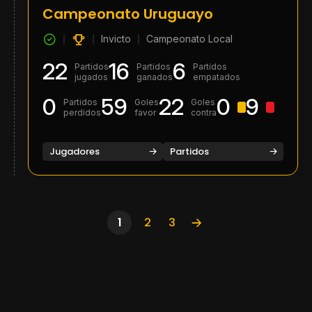
Campeonato Uruguayo
Invicto
Campeonato Local
22
16
6
Partidos
Partidos
Partidos
jugados
ganados
empatados
0
59
22
0
9
Partidos
Goles
Goles
perdidos
favor
contra
Jugadores
Partidos
1
2
3