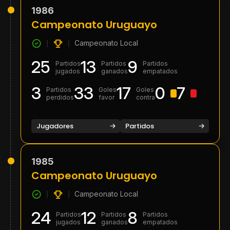
1986
Campeonato Uruguayo
Campeonato Local
25
13
9
Partidos
Partidos
Partidos
jugados
ganados
empatados
3
33
17
0
7
Partidos
Goles
Goles
perdidos
favor
contra
Jugadores
Partidos
1985
Campeonato Uruguayo
Campeonato Local
24
12
8
Partidos
Partidos
Partidos
jugados
ganados
empatados