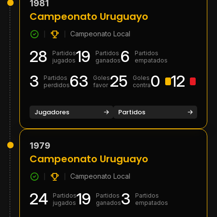
1981
Campeonato Uruguayo
Campeonato Local
28
19
6
Partidos
Partidos
Partidos
jugados
ganados
empatados
3
63
25
0
12
Partidos
Goles
Goles
perdidos
favor
contra
Jugadores
Partidos
1979
Campeonato Uruguayo
Campeonato Local
24
19
3
Partidos
Partidos
Partidos
jugados
ganados
empatados