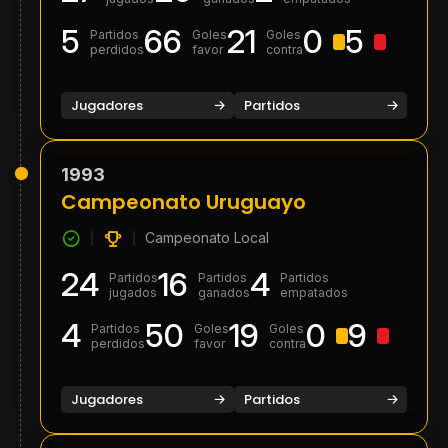
5
66
21
0
5
Partidos
Goles
Goles
perdidos
favor
contra
Jugadores
Partidos
1993
Campeonato Uruguayo
Campeonato Local
24
16
4
Partidos
Partidos
Partidos
jugados
ganados
empatados
4
50
19
0
9
Partidos
Goles
Goles
perdidos
favor
contra
Jugadores
Partidos