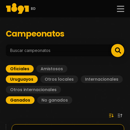
BD
Campeonatos
Oficiales
Amistosos
Uruguayos
Otros locales
Internacionales
Otros internacionales
Ganados
No ganados