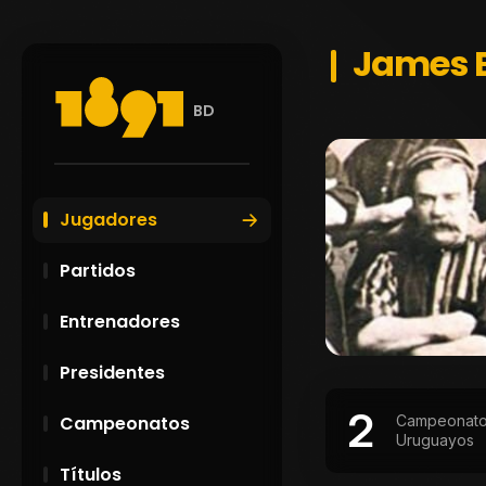
James 
BD
Jugadores
Partidos
Entrenadores
Presidentes
2
Campeonat
Campeonatos
Uruguayos
Títulos