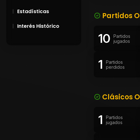
Estadísticas
Partidos O
Interés Histórico
10
Partidos
28 de Setiembre de
jugados
1891
1
Campeonatos
Partidos
perdidos
Uruguayos 1924 y
1926
El origen del nombre
Peñarol
Clásicos O
1
Partidos
jugados