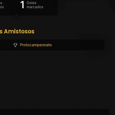
1
os
Goles
os
marcados
os Amistosos
Protocampeonato