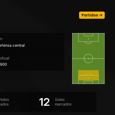
Partidos
ón
efensa central
ficial
1900
12
rtidos
Goles
gados
marcados