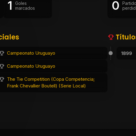
1
0
Goles
Partid
marcados
perdid
ciales
Títul
Campeonato Uruguayo
1899
Campeonato Uruguayo
The Tie Competition (Copa Competencia;
Frank Chevallier Boutell) (Serie Local)