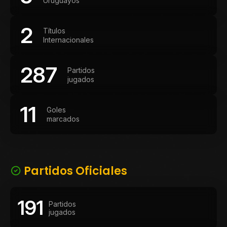
Uruguayos
2
Títulos
Internacionales
287
Partidos
jugados
11
Goles
marcados
Partidos Oficiales
191
Partidos
jugados