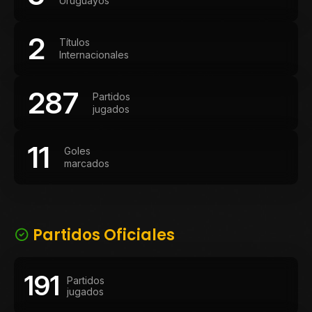
Uruguayos
2
Títulos
Internacionales
287
Partidos
jugados
11
Goles
marcados
Partidos Oficiales
191
Partidos
jugados