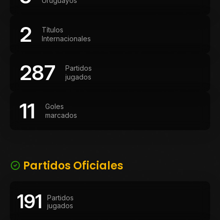
Uruguayos
2
Títulos
Internacionales
287
Partidos
jugados
11
Goles
marcados
Partidos Oficiales
191
Partidos
jugados