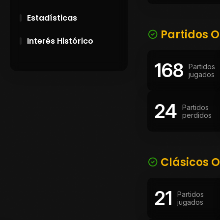
Estadísticas
Partidos O
Interés Histórico
168
28 de Setiembre de
Partidos
1891
jugados
Campeonatos
24
Uruguayos 1924 y
Partidos
1926
perdidos
El origen del nombre
Peñarol
Clásicos O
21
Partidos
jugados