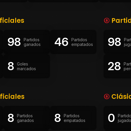
ficiales
Parti
98
46
98
Partidos
Partidos
Par
ganados
empatados
jug
8
28
Goles
Par
marcados
per
ficiales
Clási
8
8
0
Partidos
Partidos
Partid
ganados
empatados
jugad