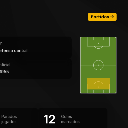
Partidos
ón
efensa central
ficial
1955
12
Partidos
Goles
jugados
marcados