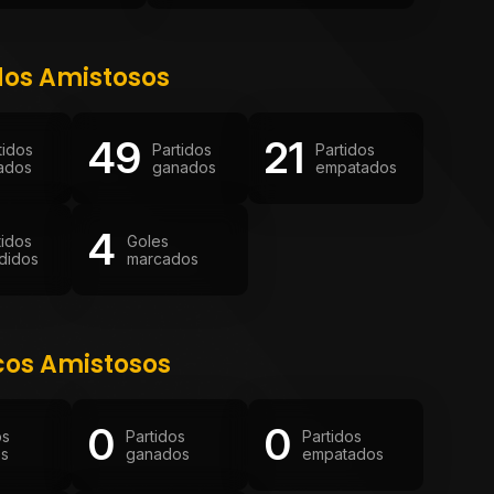
dos Amistosos
49
21
tidos
Partidos
Partidos
ados
ganados
empatados
4
tidos
Goles
didos
marcados
cos Amistosos
0
0
os
Partidos
Partidos
os
ganados
empatados