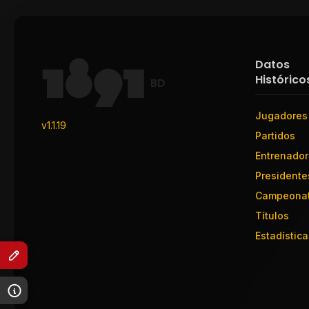
Datos
Histórico
BD
Jugadores
v1.1.19
Partidos
Entrenado
Presidente
Campeona
Títulos
Estadística