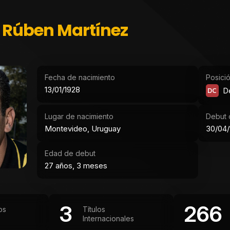
 Rúben Martínez
Fecha de nacimiento
Posici
13/01/1928
DC
D
Lugar de nacimiento
Debut o
Montevideo, Uruguay
30/04/
Edad de debut
27 años, 3 meses
3
266
os
Títulos
Internacionales