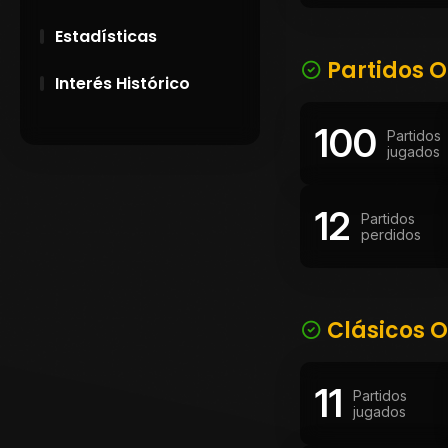
Estadísticas
Partidos O
Interés Histórico
100
28 de Setiembre de
Partidos
1891
jugados
Campeonatos
12
Uruguayos 1924 y
Partidos
1926
perdidos
El origen del nombre
Peñarol
Clásicos O
11
Partidos
jugados