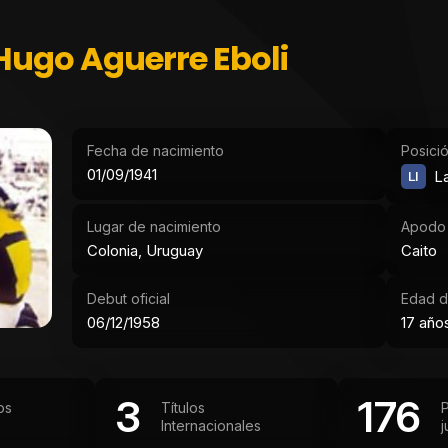
Hugo Aguerre Eboli
Fecha de nacimiento
Posici
01/09/1941
LI
La
Lugar de nacimiento
Apodo
Colonia, Uruguay
Caito
Debut oficial
Edad d
06/12/1958
17 año
3
176
os
Títulos
P
Internacionales