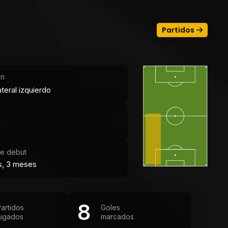
Partidos
ón
teral izquierdo
e debut
s, 3 meses
8
artidos
Goles
jugados
marcados