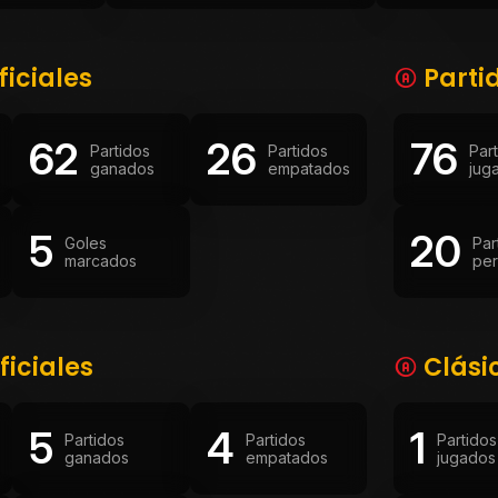
ficiales
Parti
62
26
76
Partidos
Partidos
Par
ganados
empatados
jug
5
20
Goles
Par
marcados
per
ficiales
Clási
5
4
1
Partidos
Partidos
Partidos
ganados
empatados
jugados