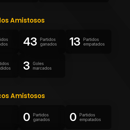
dos Amistosos
43
13
tidos
Partidos
Partidos
ados
ganados
empatados
3
tidos
Goles
didos
marcados
cos Amistosos
0
0
Partidos
Partidos
ganados
empatados