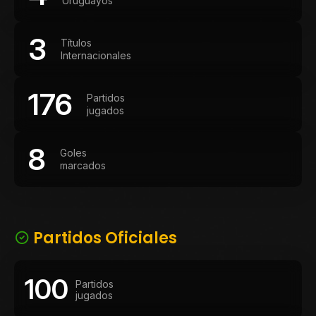
Uruguayos
3
Títulos
Internacionales
176
Partidos
jugados
8
Goles
marcados
Partidos Oficiales
100
Partidos
jugados