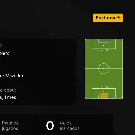
Partidos
ón
olero
to; Mazurka
e debut
s, 1 mes
0
Partidos
Goles
jugados
marcados