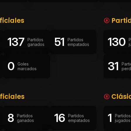
ficiales
Parti
137
51
130
Partidos
Partidos
P
ganados
empatados
j
0
31
Goles
Part
marcados
perd
ficiales
Clási
8
16
1
Partidos
Partidos
Partidos
ganados
empatados
jugados