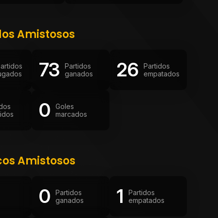
dos Amistosos
73
26
artidos
Partidos
Partidos
ugados
ganados
empatados
0
idos
Goles
idos
marcados
cos Amistosos
0
1
Partidos
Partidos
ganados
empatados