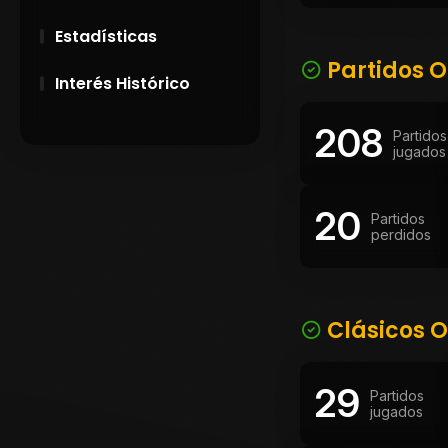
Estadísticas
Partidos O
Interés Histórico
208
28 de Setiembre de
Partidos
1891
jugados
Campeonatos
20
Uruguayos 1924 y
Partidos
1926
perdidos
El origen del nombre
Peñarol
Clásicos O
29
Partidos
jugados