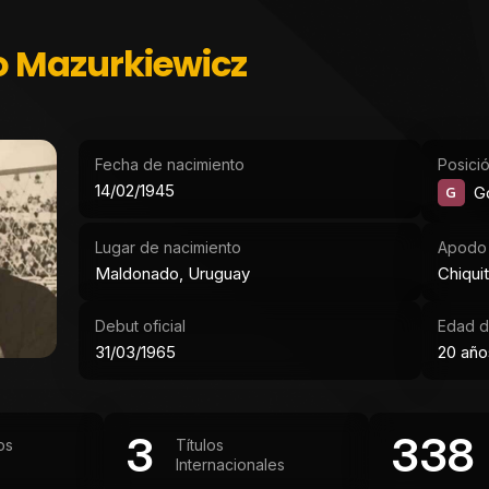
o Mazurkiewicz
Fecha de nacimiento
Posici
14/02/1945
G
G
Lugar de nacimiento
Apodo
Maldonado, Uruguay
Chiqui
Debut oficial
Edad d
31/03/1965
20 año
3
338
os
Títulos
Internacionales