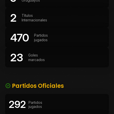
Uruguayos
2
Títulos
Internacionales
470
Partidos
jugados
23
Goles
marcados
Partidos Oficiales
292
Partidos
jugados