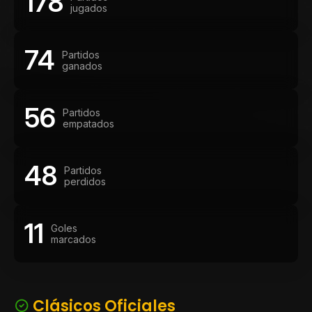
178
jugados
74
Partidos
ganados
56
Partidos
empatados
48
Partidos
perdidos
11
Goles
marcados
Clásicos Oficiales