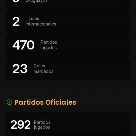
Uruguayos
2
Títulos
Internacionales
470
Partidos
jugados
23
Goles
marcados
Partidos Oficiales
292
Partidos
jugados