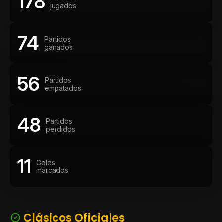
178
jugados
74
Partidos
ganados
56
Partidos
empatados
48
Partidos
perdidos
11
Goles
marcados
Clásicos Oficiales