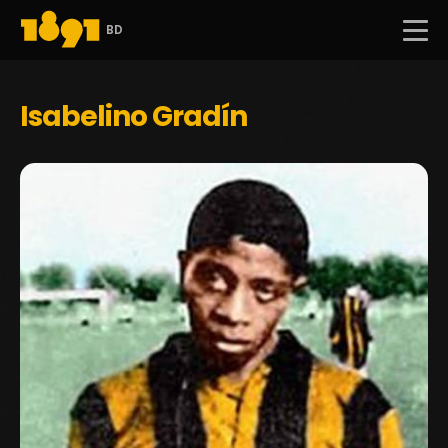
BD
Isabelino Gradín