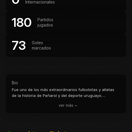
Internacionales
180
Partidos
jugados
73
Goles
marcados
Bio
Fue uno de los más extraordinarios futbolistas y atletas
de la historia de Peñarol y del deporte uruguayo.
Incorporado al club en 1915, brilló desde muy joven
ver más
formando una sociedad inolvidable con John Harley y
José Piendibene, destacándose por su velocidad,
potencia y excepcional capacidad goleadora. Con la
selección uruguaya fue campeón sudamericano en 1916
y 1917, siendo además goleador y mejor jugador de la