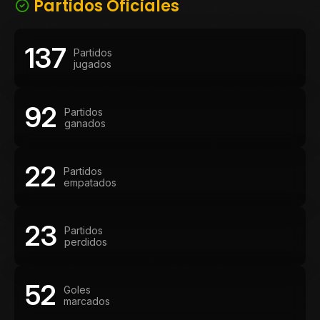
Partidos Oficiales
primera edición del torneo. Paralelamente desarrolló una
brillante carrera en el atletismo, donde fue campeón
nacional y continental en velocidad y relevos. Su talento
137
Partidos
trascendió las canchas y despertó la admiración en
jugados
toda América, inspirando el célebre poema Polirritmo
dinámico de Juan Parra del Riego, un homenaje que
refleja la dimensión deportiva y cultural de una de las
92
Partidos
mayores glorias de Peñarol.
ganados
22
Partidos
empatados
23
Partidos
perdidos
52
Goles
marcados