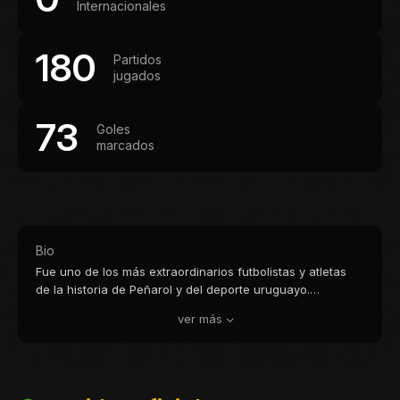
Internacionales
180
Partidos
jugados
73
Goles
marcados
Bio
Fue uno de los más extraordinarios futbolistas y atletas
de la historia de Peñarol y del deporte uruguayo.
Incorporado al club en 1915, brilló desde muy joven
ver más
formando una sociedad inolvidable con John Harley y
José Piendibene, destacándose por su velocidad,
potencia y excepcional capacidad goleadora. Con la
selección uruguaya fue campeón sudamericano en 1916
y 1917, siendo además goleador y mejor jugador de la