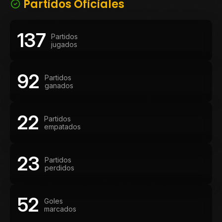
Partidos Oficiales
primera edición del torneo. Paralelamente desarrolló una
brillante carrera en el atletismo, donde fue campeón
nacional y continental en velocidad y relevos. Su talento
137
Partidos
trascendió las canchas y despertó la admiración en
jugados
toda América, inspirando el célebre poema Polirritmo
dinámico de Juan Parra del Riego, un homenaje que
refleja la dimensión deportiva y cultural de una de las
92
Partidos
mayores glorias de Peñarol.
ganados
22
Partidos
empatados
23
Partidos
perdidos
52
Goles
marcados