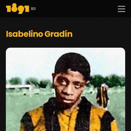
BD
Isabelino Gradín