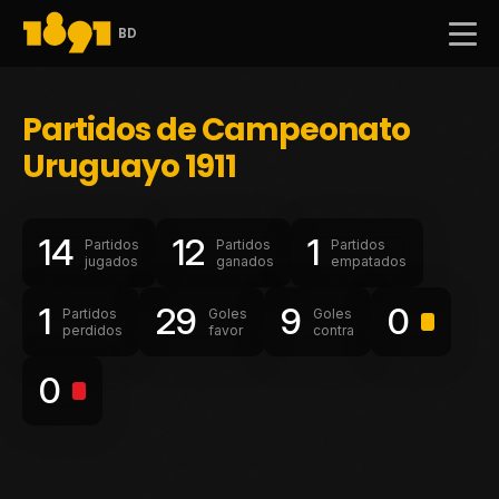
BD
Partidos de Campeonato
Uruguayo 1911
14
12
1
Partidos
Partidos
Partidos
jugados
ganados
empatados
1
29
9
0
Partidos
Goles
Goles
perdidos
favor
contra
0