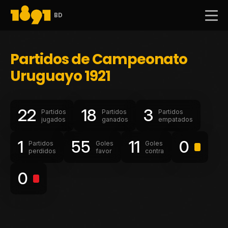
BD
Partidos de Campeonato
Uruguayo 1921
22
18
3
Partidos
Partidos
Partidos
jugados
ganados
empatados
1
55
11
0
Partidos
Goles
Goles
perdidos
favor
contra
0