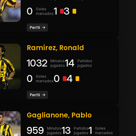
0
1
3
Goles
marcados
Perfil
Ramírez, Ronald
1032
14
Minutos
Partidos
jugados
jugados
0
0
4
Goles
marcados
Perfil
Gaglianone, Pablo
959
13
1
Minutos
Partidos
Goles
jugados
jugados
marcados