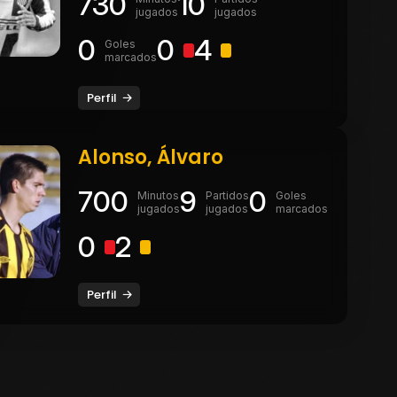
730
10
jugados
jugados
0
0
4
Goles
marcados
Perfil
Alonso, Álvaro
700
9
0
Minutos
Partidos
Goles
jugados
jugados
marcados
0
2
Perfil