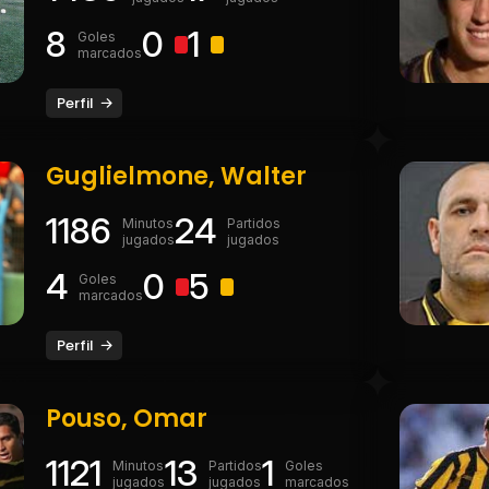
8
0
1
Goles
marcados
Perfil
Guglielmone, Walter
1186
24
Minutos
Partidos
jugados
jugados
4
0
5
Goles
marcados
Perfil
Pouso, Omar
1121
13
1
Minutos
Partidos
Goles
jugados
jugados
marcados