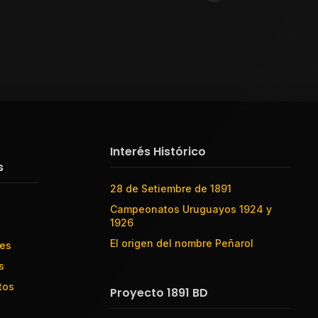
Interés Histórico
s
28 de Setiembre de 1891
Campeonatos Uruguayos 1924 y
1926
El origen del nombre Peñarol
res
s
tos
Proyecto 1891 BD