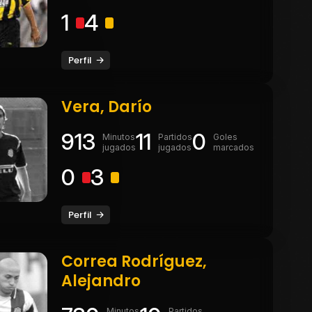
1
4
Perfil
Vera, Darío
913
11
0
Minutos
Partidos
Goles
jugados
jugados
marcados
0
3
Perfil
Correa Rodríguez,
Alejandro
Minutos
Partidos