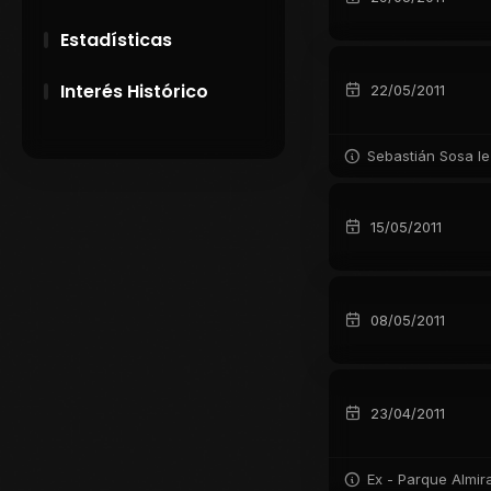
Estadísticas
Interés Histórico
22/05/2011
28 de Setiembre de
Sebastián Sosa le 
1891
Campeonatos
15/05/2011
Uruguayos 1924 y
1926
El origen del nombre
08/05/2011
Peñarol
23/04/2011
Ex - Parque Almir