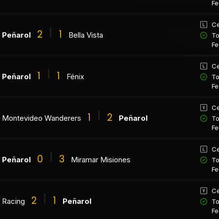
Fe
Ce
2
1
Peñarol
Bella Vista
To
Fe
Ce
1
1
Peñarol
Fénix
To
Fe
Ce
1
2
Montevideo Wanderers
Peñarol
To
Fe
Ce
0
3
Peñarol
Miramar Misiones
To
Fe
Ce
2
1
Racing
Peñarol
To
Fe