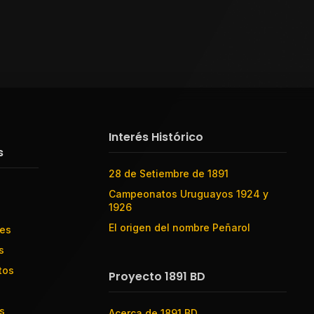
Interés Histórico
s
28 de Setiembre de 1891
Campeonatos Uruguayos 1924 y
1926
El origen del nombre Peñarol
res
s
tos
Proyecto 1891 BD
s
Acerca de 1891 BD