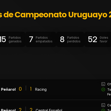
s de Campeonato Uruguayo 2
15
7
8
52
Partidos
Partidos
Partidos
Goles
ganados
empatados
perdidos
favor
Ch
0
1
Peñarol
Racing
To
Fe
Ce
2
2
Peñarol
Central Español
To