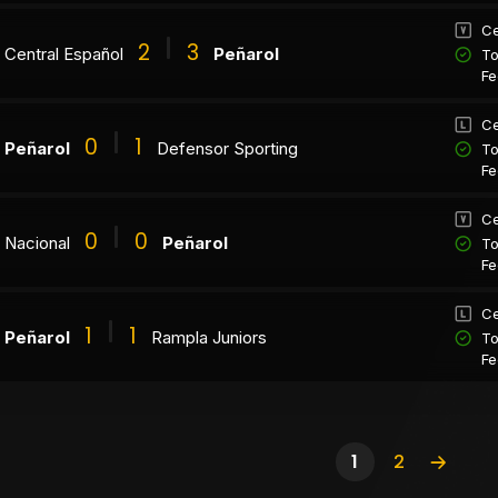
Ce
2
3
Central Español
Peñarol
To
Fe
Ce
0
1
Peñarol
Defensor Sporting
To
Fe
Ce
0
0
Nacional
Peñarol
To
Fe
Ce
1
1
Peñarol
Rampla Juniors
To
Fe
1
2