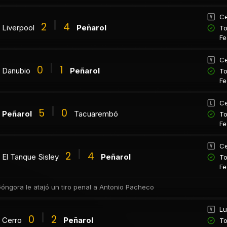
Ce
2
4
Liverpool
Peñarol
To
Fe
Ce
0
1
Danubio
Peñarol
To
Fe
Ce
5
0
Peñarol
Tacuarembó
To
Fe
Ce
2
4
El Tanque Sisley
Peñarol
To
Fe
 Góngora le atajó un tiro penal a Antonio Pacheco
Lu
0
2
Cerro
Peñarol
To