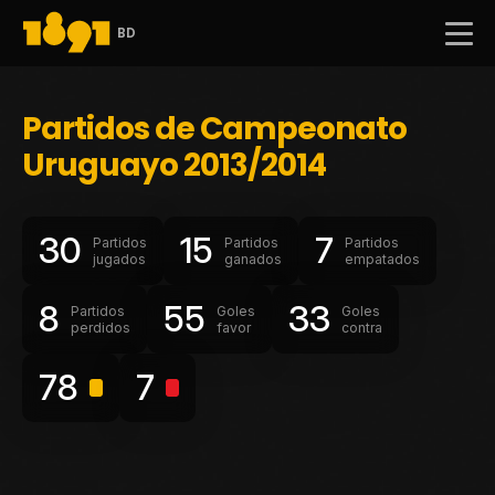
BD
Partidos de Campeonato
Uruguayo 2013/2014
30
15
7
Partidos
Partidos
Partidos
jugados
ganados
empatados
8
55
33
Partidos
Goles
Goles
perdidos
favor
contra
78
7