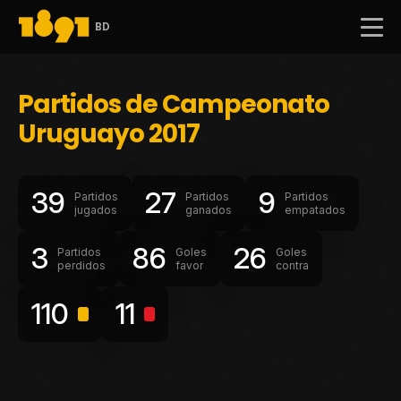
BD
Partidos de Campeonato
Uruguayo 2017
39
27
9
Partidos
Partidos
Partidos
jugados
ganados
empatados
3
86
26
Partidos
Goles
Goles
perdidos
favor
contra
110
11