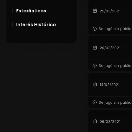
Estadísticas
25/03/2021
Interés Histórico
Se jugó sin públi
28 de Setiembre de
1891
20/03/2021
Campeonatos
Uruguayos 1924 y
Se jugó sin públi
1926
El origen del nombre
14/03/2021
Peñarol
Se jugó sin públi
06/03/2021