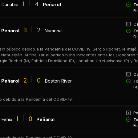
1
4
Danubio
Peñarol
To
Fe
Ca
3
2
Peñarol
Nacional
To
Fe
 sin público debido a la Pandemia del COVID-19. Sergio Rochet, le atajó 
 Nahuelpán. Al finalizar el partido hubo incidentes entre los jugadores 
gio Rochet (N), Fabricio Formiliano (P), Jonathan Urretaviscaya (P) y Ro
Ca
2
0
Peñarol
Boston River
To
Fe
co debido a la Pandemia del COVID-19.
Pa
1
0
Fénix
Peñarol
To
Fe
co debido a la Pandemia del COVID-19.