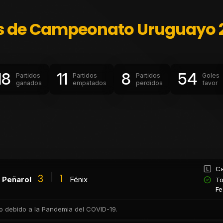
os de Campeonato Uruguayo 
18
11
8
54
Partidos
Partidos
Partidos
Goles
ganados
empatados
perdidos
favor
Ca
3
1
Peñarol
Fénix
To
Fe
co debido a la Pandemia del COVID-19.