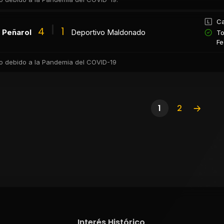
Ca
4
1
Peñarol
Deportivo Maldonado
To
Fe
co debido a la Pandemia del COVID-19
1
2
Interés Histórico