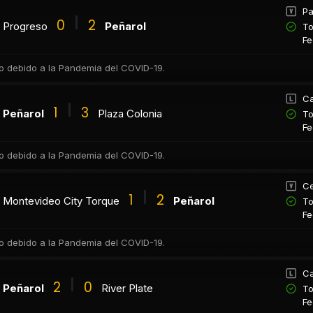
Pa
0
2
Progreso
Peñarol
To
Fe
co debido a la Pandemia del COVID-19.
Ca
1
3
Peñarol
Plaza Colonia
To
Fe
co debido a la Pandemia del COVID-19.
Ce
1
2
Montevideo City Torque
Peñarol
To
Fe
co debido a la Pandemia del COVID-19.
Ca
2
0
Peñarol
River Plate
To
Fe