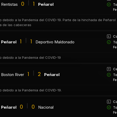
0
1
Rentistas
Peñarol
To
Fe
co debido a la Pandemia del COVID-19. Parte de la hinchada de Peñaro
na de las cabeceras
Ca
1
1
Peñarol
Deportivo Maldonado
To
Fe
co debido a la Pandemia del COVID-19
Ce
1
2
Boston River
Peñarol
To
Fe
co debido a la Pandemia del COVID-19.
Ca
0
0
Peñarol
Nacional
To
Fe