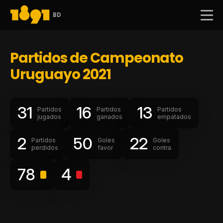
BD
Partidos de Campeonato
Uruguayo 2021
31
16
13
Partidos
Partidos
Partidos
jugados
ganados
empatados
2
50
22
Partidos
Goles
Goles
perdidos
favor
contra
78
4