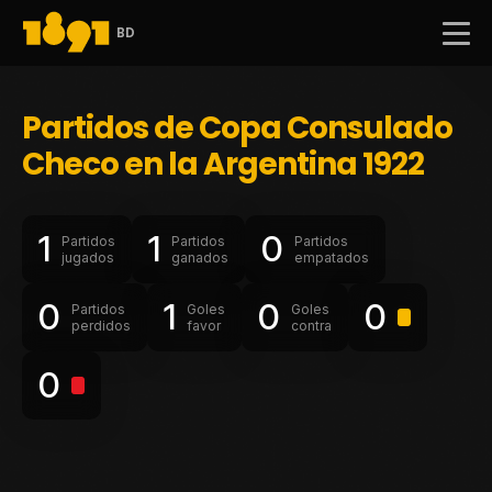
BD
Partidos de Copa Consulado
Checo en la Argentina 1922
1
1
0
Partidos
Partidos
Partidos
jugados
ganados
empatados
0
1
0
0
Partidos
Goles
Goles
perdidos
favor
contra
0