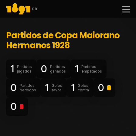
BD
Partidos de Copa Maiorano
Hermanos 1928
1
0
1
Partidos
Partidos
Partidos
jugados
ganados
empatados
0
1
1
0
Partidos
Goles
Goles
perdidos
favor
contra
0