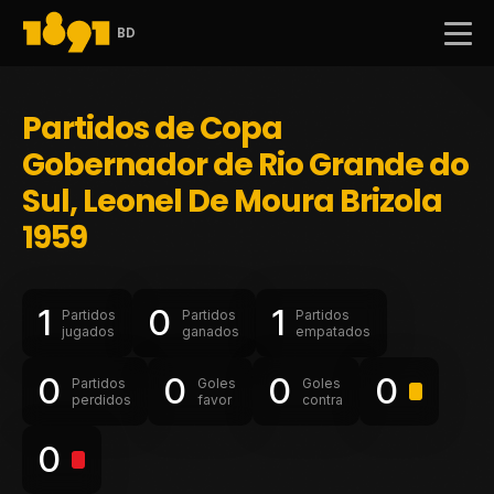
BD
Partidos de Copa
Gobernador de Rio Grande do
Sul, Leonel De Moura Brizola
1959
1
0
1
Partidos
Partidos
Partidos
jugados
ganados
empatados
0
0
0
0
Partidos
Goles
Goles
perdidos
favor
contra
0