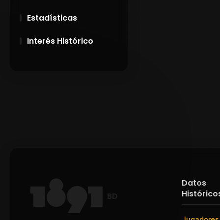
Estadísticas
Interés Histórico
28 de Setiembre de
1891
Campeonatos
Uruguayos 1924 y
1926
El origen del nombre
Peñarol
Datos
Histórico
BD
Jugadores