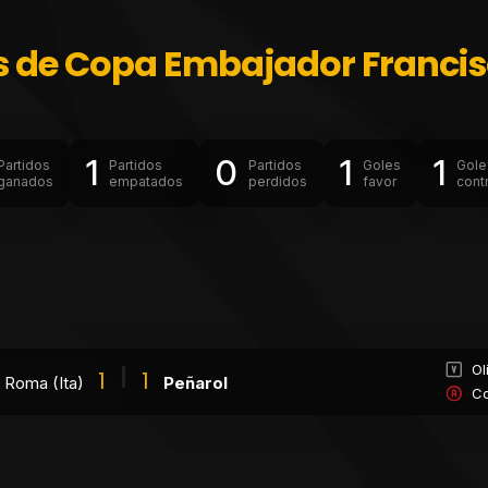
s de Copa Embajador Francis
1
0
1
1
Partidos
Partidos
Partidos
Goles
Gole
ganados
empatados
perdidos
favor
cont
Ol
1
1
Roma (Ita)
Peñarol
Co