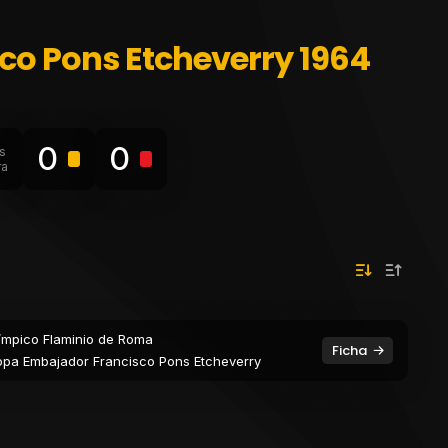
co Pons Etcheverry 1964
0
0
s
ra
ímpico Flaminio de Roma
Ficha
pa Embajador Francisco Pons Etcheverry