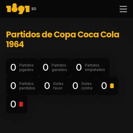
BD
Partidos de Copa Coca Cola
1964
0
0
0
Partidos
Partidos
Partidos
jugados
ganados
empatados
0
0
0
0
Partidos
Goles
Goles
perdidos
favor
contra
0