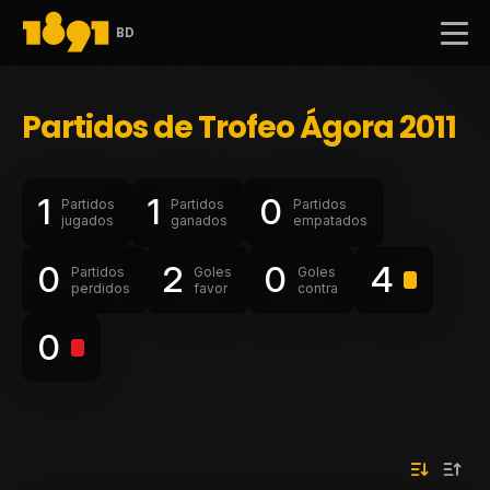
BD
Partidos de Trofeo Ágora 2011
1
1
0
Partidos
Partidos
Partidos
jugados
ganados
empatados
0
2
0
4
Partidos
Goles
Goles
perdidos
favor
contra
0