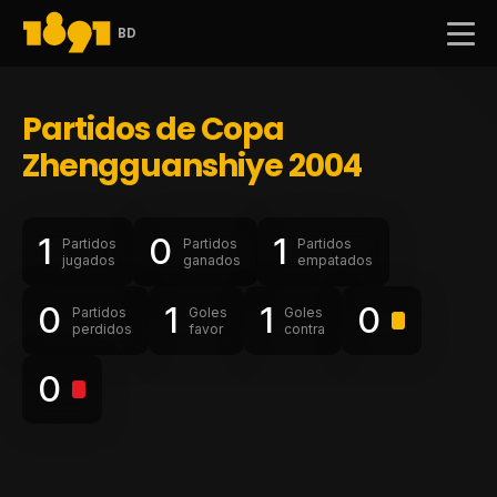
BD
Partidos de Copa
Zhengguanshiye 2004
1
0
1
Partidos
Partidos
Partidos
jugados
ganados
empatados
0
1
1
0
Partidos
Goles
Goles
perdidos
favor
contra
0