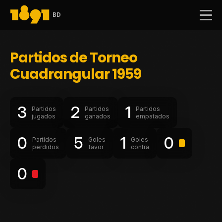
BD
Partidos de Torneo
Cuadrangular 1959
3
2
1
Partidos
Partidos
Partidos
jugados
ganados
empatados
0
5
1
0
Partidos
Goles
Goles
perdidos
favor
contra
0