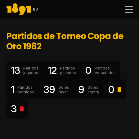
BD
Partidos de Torneo Copa de
Oro 1982
13
12
0
Partidos
Partidos
Partidos
jugados
ganados
empatados
1
39
9
0
Partidos
Goles
Goles
perdidos
favor
contra
3