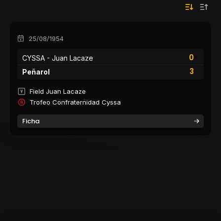
25/08/1954
0
CYSSA - Juan Lacaze
3
Peñarol
Field Juan Lacaze
Trofeo Confraternidad Cyssa
Ficha