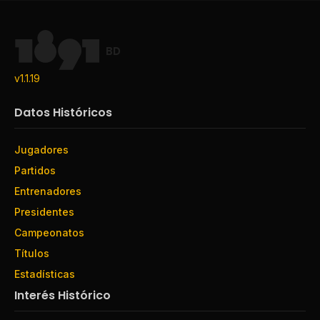
BD
v1.1.19
Datos Históricos
Jugadores
Partidos
Entrenadores
Presidentes
Campeonatos
Títulos
Estadísticas
Interés Histórico