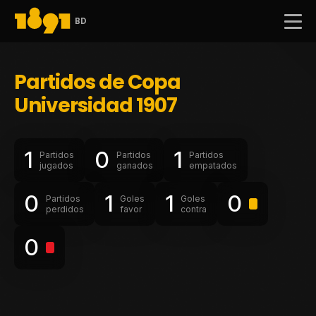
BD
Partidos de Copa
Universidad 1907
1
0
1
Partidos
Partidos
Partidos
jugados
ganados
empatados
0
1
1
0
Partidos
Goles
Goles
perdidos
favor
contra
0