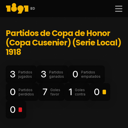
BD
Partidos de Copa de Honor
(Copa Cusenier) (Serie Local)
1918
3
3
0
Partidos
Partidos
Partidos
jugados
ganados
empatados
0
7
1
0
Partidos
Goles
Goles
perdidos
favor
contra
0