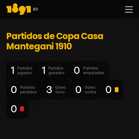
BD
Partidos de Copa Casa
Mantegani 1910
1
1
0
Partidos
Partidos
Partidos
jugados
ganados
empatados
0
3
0
0
Partidos
Goles
Goles
perdidos
favor
contra
0