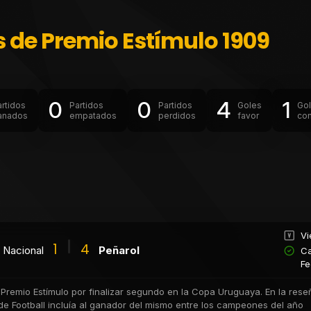
s de Premio Estímulo 1909
0
0
4
1
artidos
Partidos
Partidos
Goles
Go
anados
empatados
perdidos
favor
con
Vi
1
4
Nacional
Peñarol
Ca
Fe
 Premio Estímulo por finalizar segundo en la Copa Uruguaya. En la rese
de Football incluía al ganador del mismo entre los campeones del año