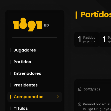
Partido
BD
1
1
Partidos
P
jugados
g
Jugadores
Partidos
Entrenadores
Presidentes
05/12/1909
Campeonatos
Peñarol obtuvo el
Títulos
la Liga Uruguaya 