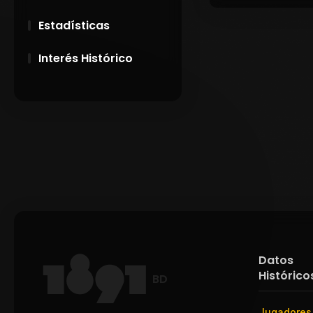
Estadísticas
Interés Histórico
28 de Setiembre de
1891
Campeonatos
Uruguayos 1924 y
1926
El origen del nombre
Peñarol
Datos
Histórico
BD
Jugadores