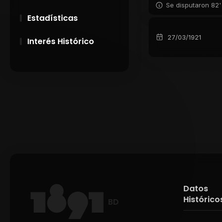
Se disputaron 82'
Estadísticas
27/03/1921
Interés Histórico
28 de Setiembre de
1891
Campeonatos
Uruguayos 1924 y
1926
El origen del nombre
Peñarol
Datos
Histórico
BD