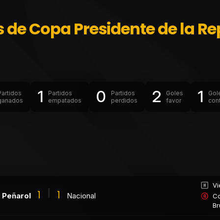
s de Copa Presidente de la Re
1
0
2
1
Partidos
Partidos
Partidos
Goles
Gol
ganados
empatados
perdidos
favor
con
Vi
1
1
Peñarol
Nacional
Co
B