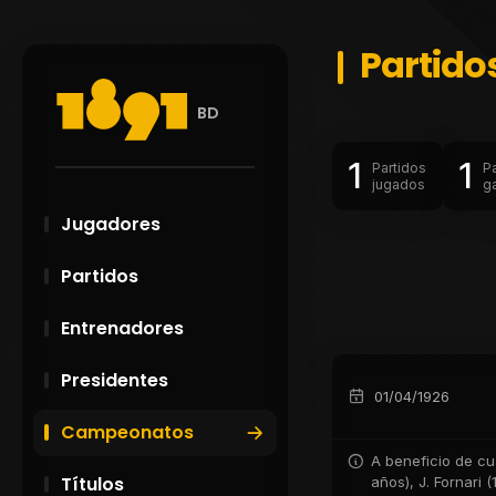
Partido
BD
1
1
Partidos
P
jugados
g
Jugadores
Partidos
Entrenadores
Presidentes
01/04/1926
Campeonatos
A beneficio de cu
Títulos
años), J. Fornari 