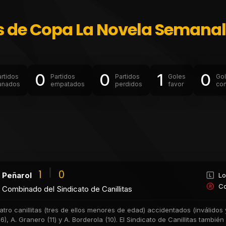
s de Copa La Novela Semanal
0
0
1
0
artidos
Partidos
Partidos
Goles
Go
anados
empatados
perdidos
favor
con
1
0
Peñarol
Lo
Co
Combinado del Sindicato de Canillitas
atro canillitas (tres de ellos menores de edad) accidentados (inválido
(16), A. Granero (11) y A. Borderola (10). El Sindicato de Canillitas tambi