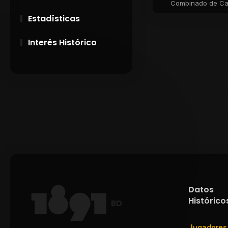
Combinado de Cani
Estadísticas
Interés Histórico
28 de Setiembre de
1891
Campeonatos
Uruguayos 1924 y
1926
El origen del nombre
Peñarol
Datos
Histórico
BD
Jugadores