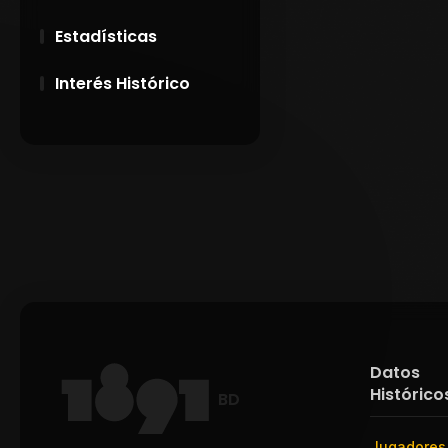
Estadísticas
Interés Histórico
28 de Setiembre de
1891
Campeonatos
Uruguayos 1924 y
1926
El origen del nombre
Peñarol
Datos
Histórico
BD
Jugadores