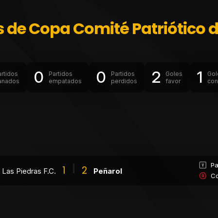
s de Copa Comité Patriótico d
0
0
2
1
artidos
Partidos
Partidos
Goles
Gol
anados
empatados
perdidos
favor
con
Pa
1
2
Las Piedras F.C.
Peñarol
Co