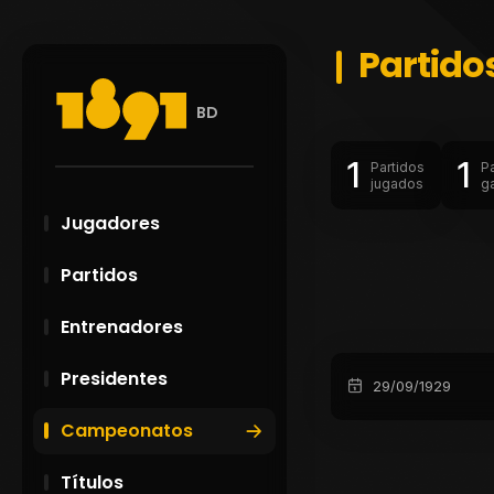
Partido
BD
1
1
Partidos
P
jugados
g
Jugadores
Partidos
Entrenadores
Presidentes
29/09/1929
Campeonatos
Títulos