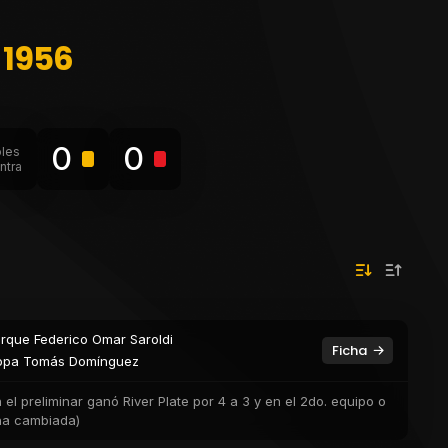
 1956
0
0
les
ntra
rque Federico Omar Saroldi
Ficha
pa Tomás Domínguez
el preliminar ganó River Plate por 4 a 3 y en el 2do. equipo o
cha cambiada)