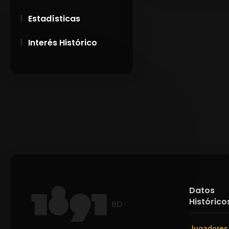
Estadísticas
Interés Histórico
28 de Setiembre de
1891
Campeonatos
Uruguayos 1924 y
1926
El origen del nombre
Peñarol
Datos
Histórico
BD
Jugadores