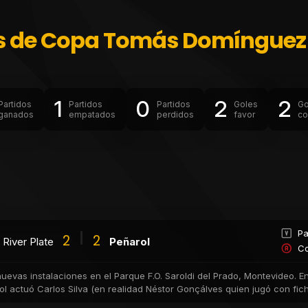
s de Copa Tomás Domínguez
1
0
2
2
Partidos
Partidos
Partidos
Goles
Go
ganados
empatados
perdidos
favor
co
Pa
2
2
River Plate
Peñarol
Co
evas instalaciones en el Parque F.O. Saroldi del Prado, Montevideo. En 
l actuó Carlos Silva (en realidad Néstor Gonçálves quien jugó con fi