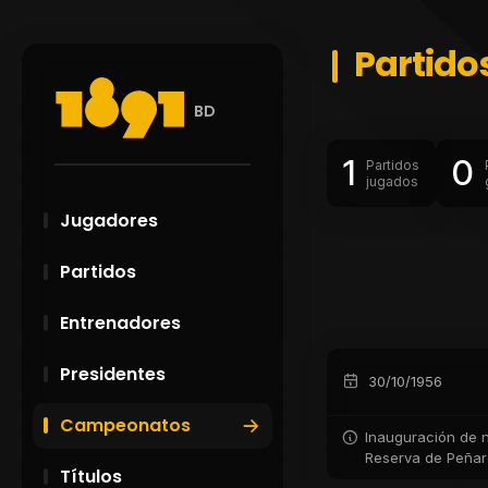
Partido
BD
1
0
Partidos
jugados
Jugadores
Partidos
Entrenadores
Presidentes
30/10/1956
Campeonatos
Inauguración de nu
Reserva de Peñaro
Títulos