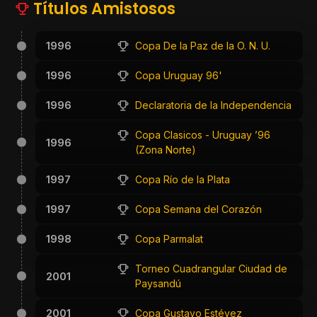
Títulos Amistosos
1996
Copa De la Paz de la O. N. U.
1996
Copa Uruguay 96'
1996
Declaratoria de la Independencia
Copa Clasicos - Uruguay ’96
1996
(Zona Norte)
1997
Copa Río de la Plata
1997
Copa Semana del Corazón
1998
Copa Parmalat
Torneo Cuadrangular Ciudad de
2001
Paysandú
2001
Copa Gustavo Estévez