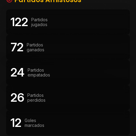
122
Partidos
jugados
72
Partidos
ganados
24
Partidos
empatados
26
Partidos
perdidos
12
Goles
marcados