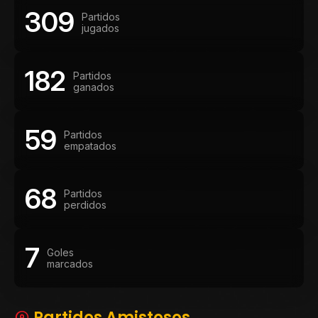
309
Partidos
jugados
182
Partidos
ganados
59
Partidos
empatados
68
Partidos
perdidos
7
Goles
marcados
Partidos Amistosos