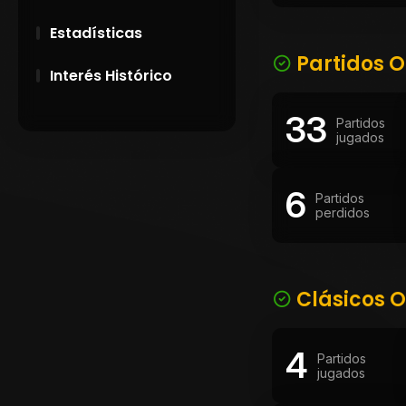
Estadísticas
Partidos O
Interés Histórico
33
28 de Setiembre de
Partidos
1891
jugados
Campeonatos
6
Uruguayos 1924 y
Partidos
1926
perdidos
El origen del nombre
Peñarol
Clásicos O
4
Partidos
jugados