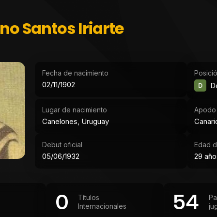
no Santos Iriarte
Fecha de nacimiento
Posici
02/11/1902
D
D
Lugar de nacimiento
Apodo
Canelones, Uruguay
Canari
Debut oficial
Edad d
05/06/1932
29 año
0
54
Títulos
Pa
Internacionales
ju