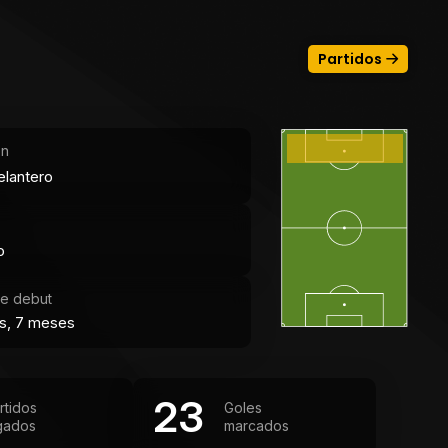
Partidos
ón
elantero
o
e debut
s, 7 meses
23
rtidos
Goles
gados
marcados