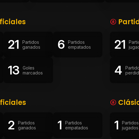
ficiales
Parti
21
6
21
Partidos
Partidos
Part
ganados
empatados
juga
13
4
Goles
Partid
marcados
perdi
ficiales
Clási
2
1
1
Partidos
Partidos
Partidos
ganados
empatados
jugados