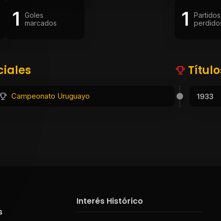
1
1
Goles
Partidos
marcados
perdido
ciales
Títul
Campeonato Uruguayo
1933
Interés Histórico
s