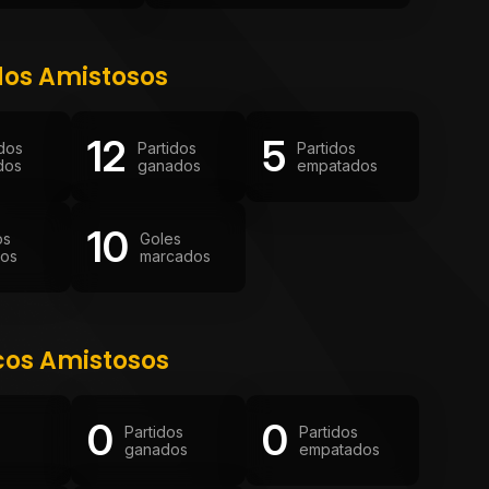
dos Amistosos
12
5
idos
Partidos
Partidos
dos
ganados
empatados
10
os
Goles
dos
marcados
cos Amistosos
0
0
Partidos
Partidos
ganados
empatados