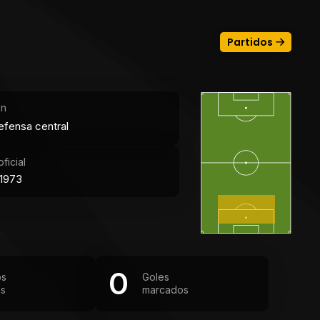
Partidos
ón
efensa central
ficial
1973
0
os
Goles
os
marcados