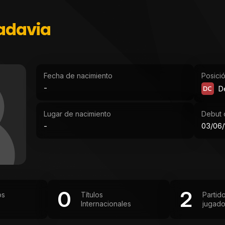
vadavia
Fecha de nacimiento
Posici
-
DC
D
Lugar de nacimiento
Debut o
-
03/06/
0
2
os
Títulos
Partid
Internacionales
jugad