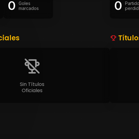
0
0
Goles
Partid
marcados
perdid
ciales
Títul
Sin Títulos
Oficiales