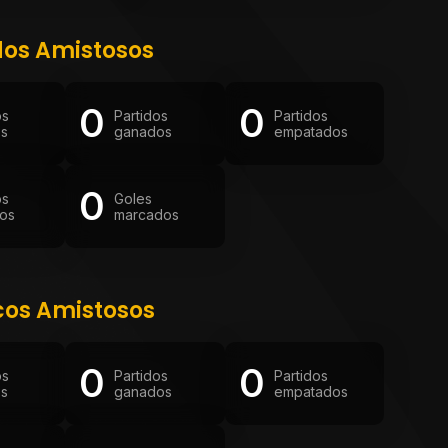
dos Amistosos
0
0
os
Partidos
Partidos
os
ganados
empatados
0
os
Goles
os
marcados
cos Amistosos
0
0
os
Partidos
Partidos
os
ganados
empatados