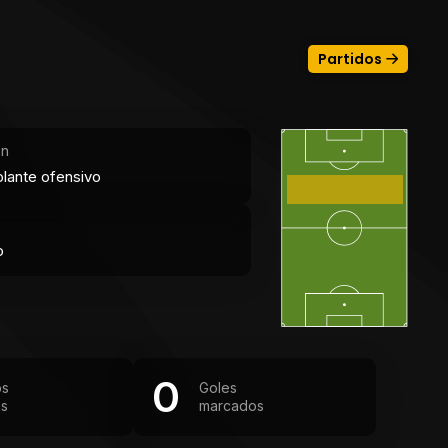
Partidos
ón
lante ofensivo
o
0
os
Goles
os
marcados