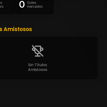
0
os
Goles
os
marcados
os Amistosos
Sin Títulos
Amistosos