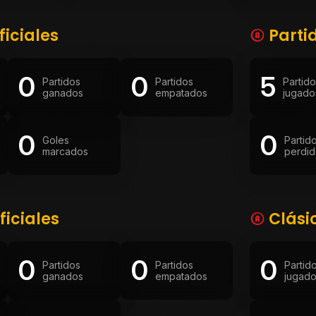
ficiales
Parti
0
0
5
Partidos
Partidos
Partid
ganados
empatados
jugado
0
0
Goles
Partid
marcados
perdid
ficiales
Clási
0
0
0
Partidos
Partidos
Partid
ganados
empatados
jugad