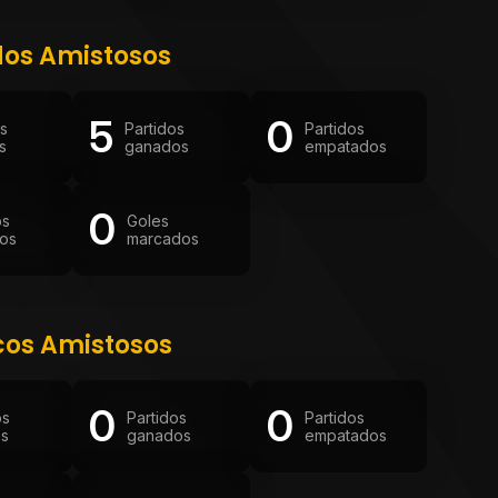
dos Amistosos
5
0
os
Partidos
Partidos
s
ganados
empatados
0
os
Goles
os
marcados
cos Amistosos
0
0
os
Partidos
Partidos
os
ganados
empatados