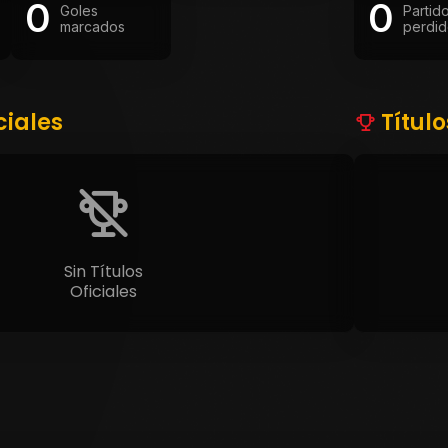
0
0
Goles
Partid
marcados
perdid
ciales
Títul
Sin Títulos
Oficiales