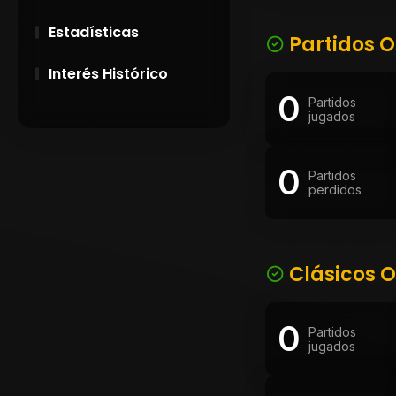
Estadísticas
Partidos O
Interés Histórico
0
Partidos
28 de Setiembre de
jugados
1891
0
Campeonatos
Partidos
perdidos
Uruguayos 1924 y
1926
El origen del nombre
Peñarol
Clásicos O
0
Partidos
jugados