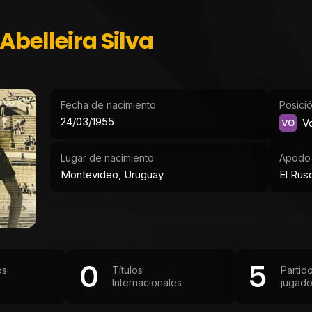
Abelleira Silva
Fecha de nacimiento
Posici
24/03/1955
VO
Vo
Lugar de nacimiento
Apodo
Montevideo, Uruguay
El Rus
0
5
os
Títulos
Partid
Internacionales
jugad