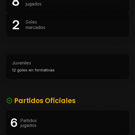
8
jugados
2
Goles
marcados
Juveniles
12 goles en formativas
Partidos Oficiales
6
Partidos
jugados