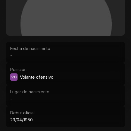
Fecha de nacimiento
-
Posición
VO
Volante ofensivo
Lugar de nacimiento
-
Debut oficial
29/04/1950