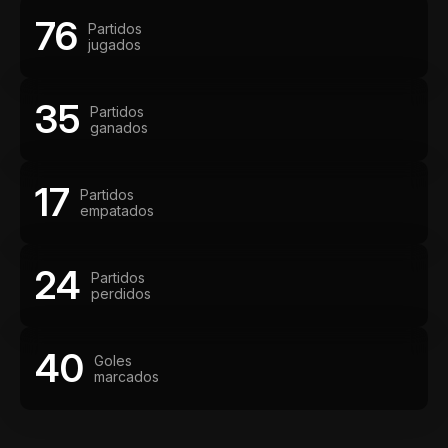
76
Partidos
jugados
35
Partidos
ganados
17
Partidos
empatados
24
Partidos
perdidos
40
Goles
marcados