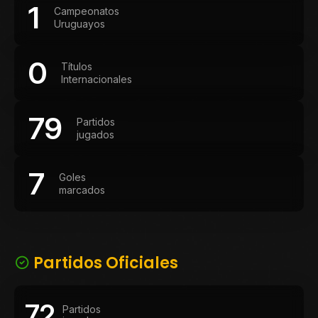
1
Campeonatos
Uruguayos
0
Títulos
Internacionales
79
Partidos
jugados
7
Goles
marcados
Partidos Oficiales
72
Partidos