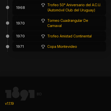
Trofeo 50° Aniversario del A.C.U.
1968
(Automóvil Club del Uruguay)
Torneo Cuadrangular De
1970
Carnaval
1970
Trofeo Amistad Continental
1971
Copa Montevideo
BD
v1.1.19