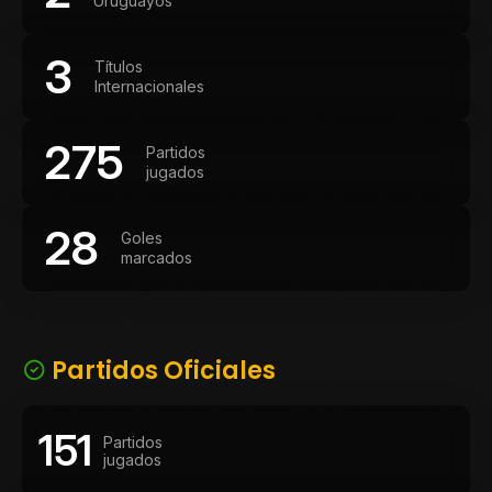
Uruguayos
3
Títulos
Internacionales
275
Partidos
jugados
28
Goles
marcados
Partidos Oficiales
151
Partidos
jugados