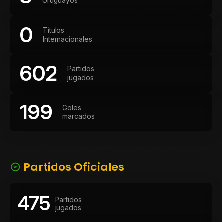
Uruguayos
0
Títulos
Internacionales
602
Partidos
jugados
199
Goles
marcados
Partidos Oficiales
475
Partidos
jugados