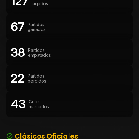
127
jugados
67
Partidos
ganados
38
Partidos
empatados
22
Partidos
perdidos
43
Goles
marcados
Clásicos Oficiales