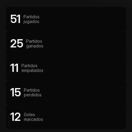
51
Partidos
jugados
25
Partidos
ganados
11
Partidos
empatados
15
Partidos
perdidos
12
Goles
marcados