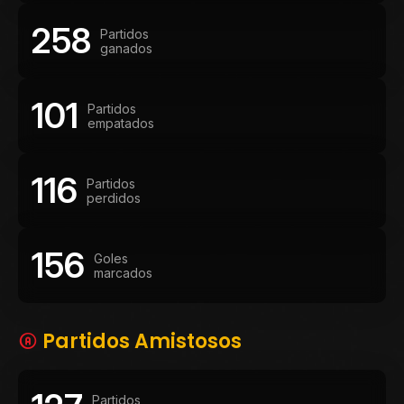
258
Partidos
ganados
101
Partidos
empatados
116
Partidos
perdidos
156
Goles
marcados
Partidos Amistosos
Partidos