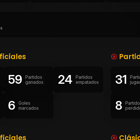
as
ficiales
Parti
59
24
31
Partidos
Partidos
Part
ganados
empatados
juga
6
8
Goles
Partid
marcados
perdid
ficiales
Clási