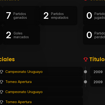
7
2
0
Partidos
Partidos
Partid
ganados
empatados
jugad
2
0
Goles
Partid
marcados
perdid
ciales
Títul
Campeonato Uruguayo
2009
Torneo Apertura
2009
Campeonato Uruguayo
Torneo Apertura