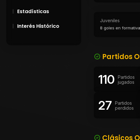
Estadísticas
Juveniles
Interés Histórico
8 goles en formativ
28 de Setiembre de
1891
Partidos O
Campeonatos
Uruguayos 1924 y
1926
110
Partidos
jugados
El origen del nombre
Peñarol
27
Partidos
perdidos
Clásicos O