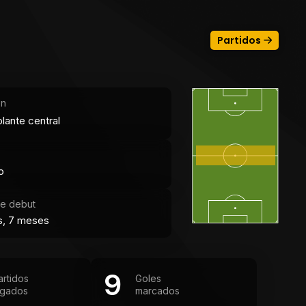
Partidos
ón
lante central
o
e debut
s, 7 meses
9
artidos
Goles
ugados
marcados