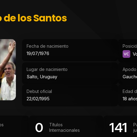
 de los Santos
Fecha de nacimiento
Posici
19/07/1976
VC
Vo
Lugar de nacimiento
Apodo
Salto, Uruguay
Gauch
Debut oficial
Edad d
22/02/1995
18 año
0
141
os
Títulos
P
Internacionales
j