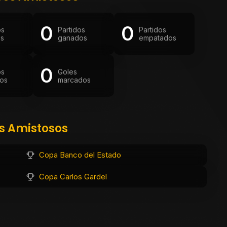
0
0
os
Partidos
Partidos
os
ganados
empatados
0
os
Goles
os
marcados
os Amistosos
Copa Banco del Estado
Copa Carlos Gardel