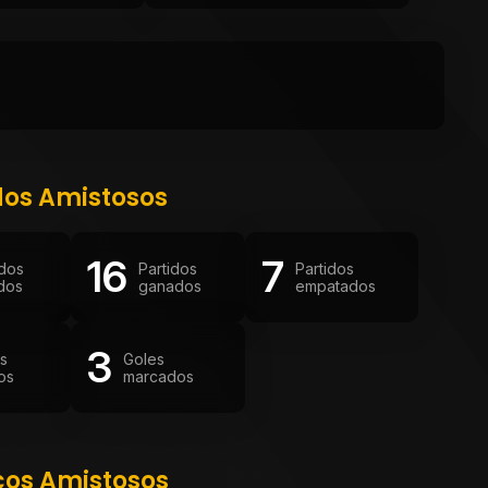
dos Amistosos
16
7
idos
Partidos
Partidos
dos
ganados
empatados
3
os
Goles
os
marcados
cos Amistosos