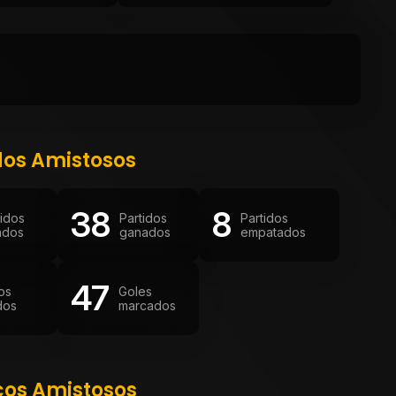
dos Amistosos
38
8
tidos
Partidos
Partidos
ados
ganados
empatados
47
os
Goles
dos
marcados
cos Amistosos