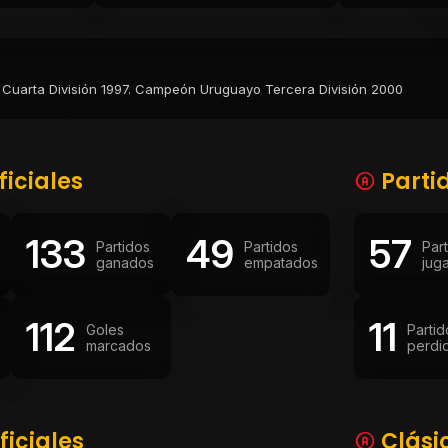
uarta División 1997. Campeón Uruguayo Tercera División 2000
ficiales
Parti
133
49
57
Partidos
Partidos
Par
ganados
empatados
jug
112
11
Goles
Partid
marcados
perdi
ficiales
Clási