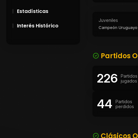
Estadísticas
Juveniles
Interés Histórico
Campeón Uruguayo C
28 de Setiembre de
1891
Partidos O
Campeonatos
Uruguayos 1924 y
1926
226
Partidos
jugados
El origen del nombre
Peñarol
44
Partidos
perdidos
Clásicos O