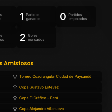
1
0
os
Partidos
Partidos
s
ganados
empatados
2
os
Goles
dos
marcados
os Amistosos
Torneo Cuadrangular Ciudad de Paysandú
Copa Gustavo Estévez
Copa El Gráfico - Perú
Copa Alejandro Villanueva