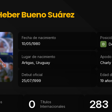
Heber Bueno Suárez
Fecha de nacimiento
Posici
10/05/1980
D
D
Lugar de nacimiento
Apodo
Artigas, Uruguay
Charly
Debut oficial
Edad d
25/07/1999
19 año
0
283
os
Títulos
Internacionales