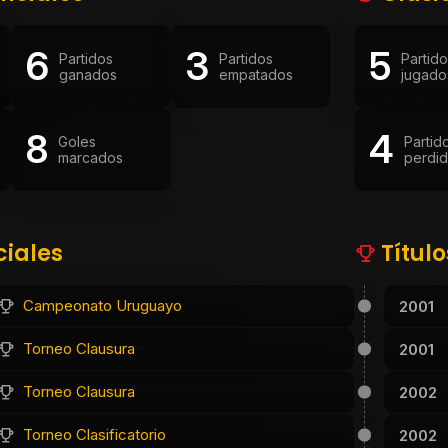
6
3
5
Partidos
Partidos
Partid
ganados
empatados
jugado
8
4
Goles
Partid
marcados
perdi
ciales
Títul
Campeonato Uruguayo
2001
Torneo Clausura
2001
Torneo Clausura
2002
Torneo Clasificatorio
2002