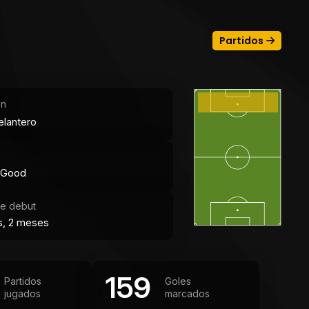
Partidos
ón
elantero
 Good
e debut
s, 2 meses
159
Partidos
Goles
jugados
marcados